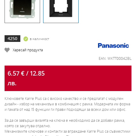
4250
в наличност
Харесай продукта
EAN: WKTT00042BL
6.57 € / 12.85
лв.
Ключовете Karre Plus са с високо качество и се предлагат с модулен
дизайн - избор на механизъм в комбинация с рамка. Модерната им форма
и гамата от над 15 функции ги прави подходящи за всеки дом или офис.
За да се завърши визията на ключа е необходимо да се добави рамка,
която се закупува отделно.
Механизмите ключове и контакти за вграждане Karre Plus са съвместими