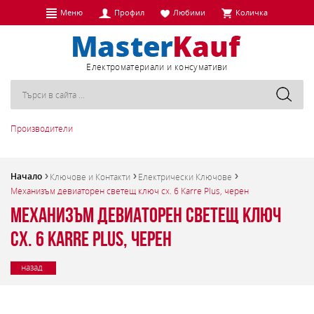
Меню
Профил
Любими
Количка
Eлектроматериали и консумативи
Производители
Начало
Ключове и Контакти
Електрически Ключове
Механизъм девиаторен светещ ключ сх. 6 Karre Plus, черен
Механизъм девиаторен светещ ключ
сх. 6 Karre Plus, черен
назад