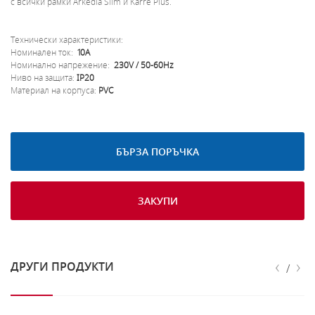
с всички рамки Arkedia Slim и Karre Plus.
Технически характеристики:
Номинален ток:
10A
Номинално напрежение:
230V / 50-60Hz
Ниво на защита:
IP20
Материал на корпуса:
PVC
БЪРЗА ПОРЪЧКА
ЗАКУПИ
‹
›
ДРУГИ ПРОДУКТИ
/