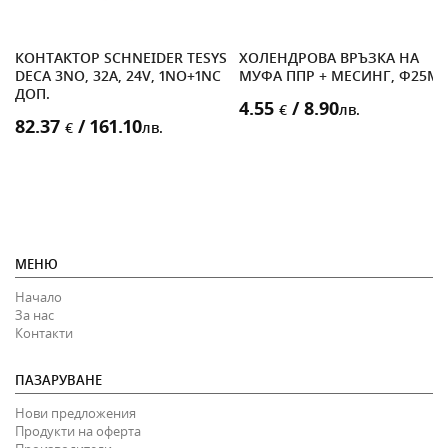
КОНТАКТОР SCHNEIDER TESYS
ХОЛЕНДРОВА ВРЪЗКА НА
DECA 3NO, 32A, 24V, 1NO+1NC
МУФА ППР + МЕСИНГ, Ф25M
ДОП.
4.55
/ 8.90
€
лв.
82.37
/ 161.10
€
лв.
МЕНЮ
Начало
За нас
Контакти
ПАЗАРУВАНЕ
Нови предложения
Продукти на оферта