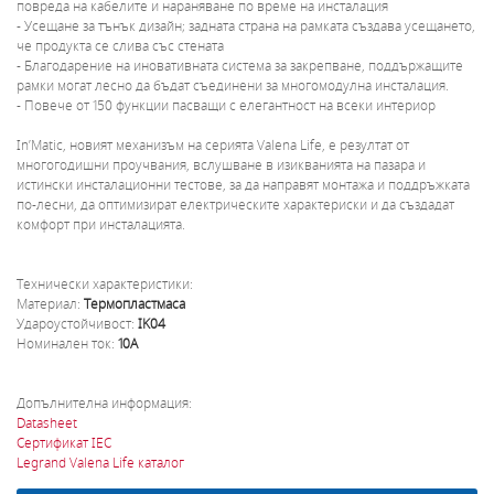
повреда на кабелите и нараняване по време на инсталация
- Усещане за тънък дизайн; задната страна на рамката създава усещането,
че продукта се слива със стената
- Благодарение на иновативната система за закрепване, поддържащите
рамки могат лесно да бъдат съединени за многомодулна инсталация.
- Повече от 150 функции пасващи с елегантност на всеки интериор
In’Matic, новият механизъм на серията Valena Life, е резултат от
многогодишни проучвания, вслушване в изикванията на пазара и
истински инсталационни тестове, за да направят монтажа и поддръжката
по-лесни, да оптимизират електрическите характериски и да създадат
комфорт при инсталацията.
Технически характеристики:
Материал:
Термопластмаса
Удароустойчивост:
IK04
Номинален ток:
10A
Допълнителна информация:
Datasheet
Сертификат IEC
Legrand Valena Life каталог