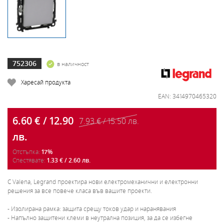
752306
в наличност
Харесай продукта
EAN: 3414970465320
6.60 € / 12.90
7.93 € / 15.50 лв.
лв.
Отстъпка:
17%
Спестявате:
1.33 € / 2.60 лв.
С Valena, Legrand проектира нови електромеханични и електронни
решения за все повече класа във вашите проекти.
- Изолирана рамка: защита срещу токов удар и наранявания
- Напълно защитени клеми в неутрална позиция, за да се избегне