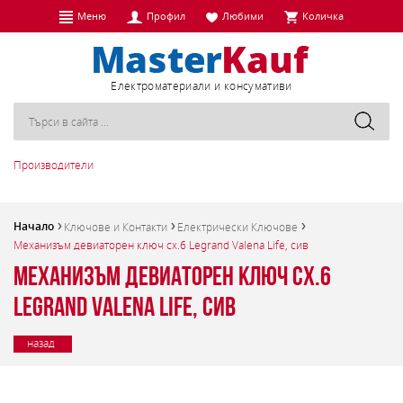
Меню
Профил
Любими
Количка
Eлектроматериали и консумативи
Производители
Начало
Ключове и Контакти
Електрически Ключове
Механизъм девиаторен ключ сх.6 Legrand Valena Life, сив
Механизъм девиаторен ключ сх.6
Legrand Valena Life, сив
назад