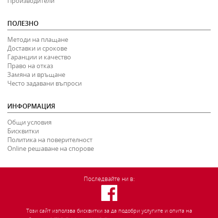
Производители
ПОЛЕЗНО
Методи на плащане
Доставки и срокове
Гаранции и качество
Право на отказ
Замяна и връщане
Често задавани въпроси
ИНФОРМАЦИЯ
Общи условия
Бисквитки
Политика на поверителност
Online решаване на спорове
Последвайте ни в:
Този сайт използва бисквитки за да подобри услугите и опита на