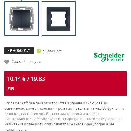
EPH0600171
в наличност
Харесай продукта
10.14 € / 19.83
лв.
Schneider Asfora e гама от устройства включващи ключове за
осветление, димери, контакти и розетки. Предлагат се над 50 функции с
изчистен, елегантен дизайн, съвпадащ с всеки интериор.
Висококачествените материали отговарящи на всички международни
изисквания и стандарти осигуряват години надеждна употреба без
пожълтяване.