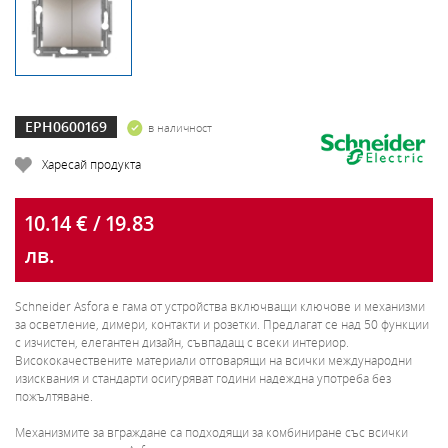
EPH0600169
в наличност
Харесай продукта
10.14 € / 19.83
лв.
Schneider Asfora e гама от устройства включващи ключове и механизми
за осветление, димери, контакти и розетки. Предлагат се над 50 функции
с изчистен, елегантен дизайн, съвпадащ с всеки интериор.
Висококачествените материали отговарящи на всички международни
изисквания и стандарти осигуряват години надеждна употреба без
пожълтяване.
Механизмите за вграждане са подходящи за комбиниране със всички