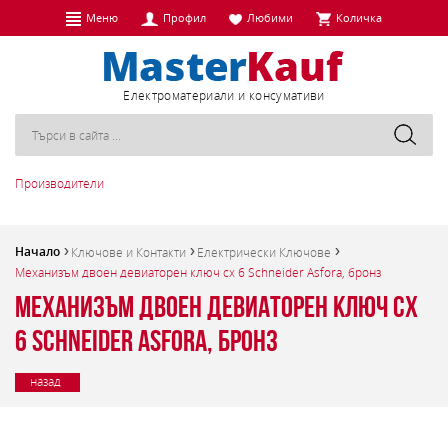
Меню
Профил
Любими
Количка
Eлектроматериали и консумативи
Производители
Начало
Ключове и Контакти
Електрически Ключове
Механизъм двоен девиаторен ключ сх 6 Schneider Asfora, бронз
Механизъм двоен девиаторен ключ сх
6 Schneider Asfora, бронз
назад