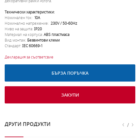
декоративни рамки Asfora.
Технически характеристики:
Номинален ток:
10A
Номинално напрежение:
230V / 50-60Hz
Ниво на защита:
IP20
Материал на корпуса:
ABS пластмаса
Вид монтаж:
Безвинтови клеми
Стандарт:
IEC 60669-1
Декларация за съответсвие
БЪРЗА ПОРЪЧКА
ЗАКУПИ
‹
›
ДРУГИ ПРОДУКТИ
/