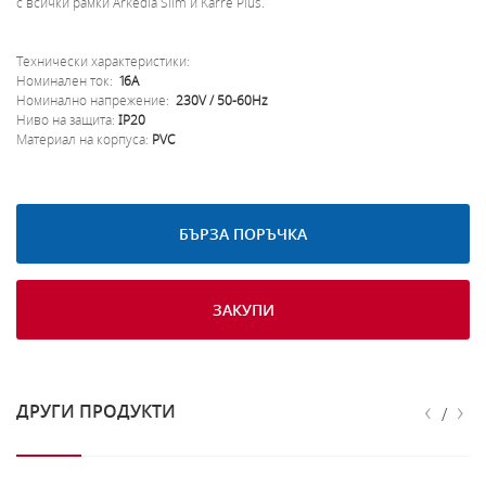
с всички рамки Arkedia Slim и Karre Plus.
Технически характеристики:
Номинален ток:
16A
Номинално напрежение:
230V / 50-60Hz
Ниво на защита:
IP20
Материал на корпуса:
PVC
БЪРЗА ПОРЪЧКА
ЗАКУПИ
‹
›
ДРУГИ ПРОДУКТИ
/