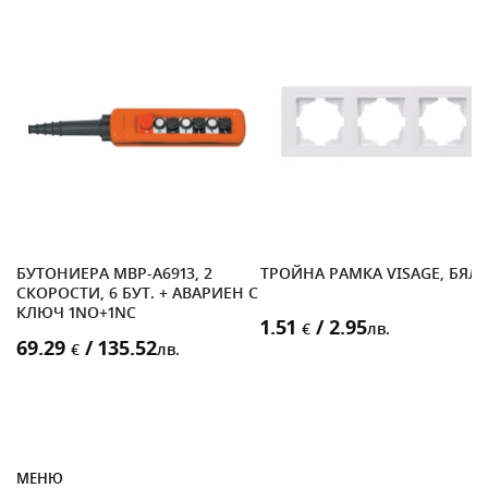
БУТОНИЕРА MBP-A6913, 2
ТРОЙНА РАМКА VISAGE, БЯЛ
СКОРОСТИ, 6 БУТ. + АВАРИЕН С
ИТ
КЛЮЧ 1NО+1NC
1.51
/ 2.95
€
лв.
69.29
/ 135.52
€
лв.
МЕНЮ