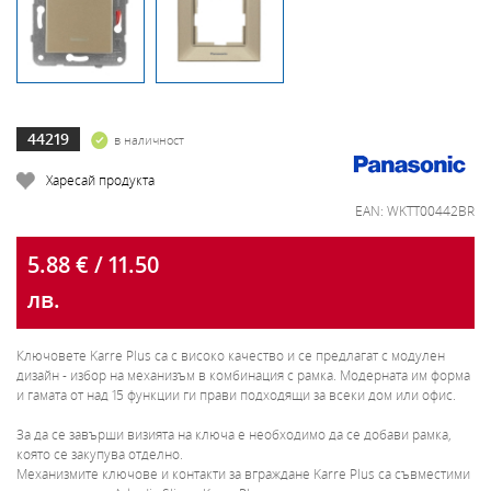
44219
в наличност
Харесай продукта
EAN: WKTT00442BR
5.88 € / 11.50
лв.
Ключовете Karre Plus са с високо качество и се предлагат с модулен
дизайн - избор на механизъм в комбинация с рамка. Модерната им форма
и гамата от над 15 функции ги прави подходящи за всеки дом или офис.
За да се завърши визията на ключа е необходимо да се добави рамка,
която се закупува отделно.
Механизмите ключове и контакти за вграждане Karre Plus са съвместими