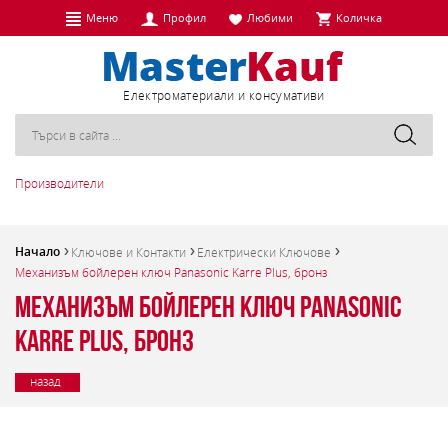
Меню
Профил
Любими
Количка
Eлектроматериали и консумативи
Производители
Начало
Ключове и Контакти
Електрически Ключове
Механизъм бойлерен ключ Panasonic Karre Plus, бронз
Механизъм бойлерен ключ Panasonic
Karre Plus, бронз
назад