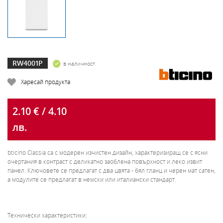
RW4001P
в наличност
Харесай продукта
2.10 € / 4.10
лв.
bticino Classia са с модерен изчистен дизайн, характеризиращ се с ясни
очертания в контраст с деликатно заоблена повърхност и леко извит
панел. Ключовете се предлагат с два цвята - бял гланц и черен мат сатен,
а модулите се предлагат в немски или италиански стандарт.
Технически характеристики: