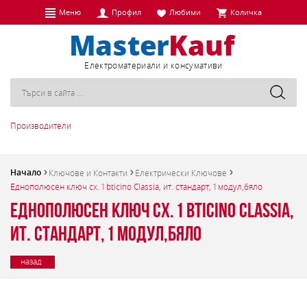
Меню
Профил
Любими
Количка
Eлектроматериали и консумативи
Производители
Начало
Ключове и Контакти
Електрически Ключове
Еднополюсен ключ сх. 1 bticino Classia, ит. стандарт, 1 модул,бяло
Еднополюсен ключ сх. 1 bticino Classia,
ит. стандарт, 1 модул,бяло
назад