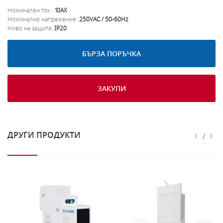
Номинален ток:
10AX
Номинално напрежение:
250VAC / 50-60Hz
Ниво на защита:
IP20
БЪРЗА ПОРЪЧКА
ЗАКУПИ
‹
›
ДРУГИ ПРОДУКТИ
/