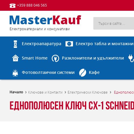
+359 888 046 565
Eлектроматериали и консумативи
Електроапаратура
Електро табла и монтажни
Smart Home
Разклонители и удължители
Фотоволтаични системи
Кафе
Начало
Ключове и Контакти
Електрически Ключове
Еднополюсен
Еднополюсен ключ СХ-1 Schneid