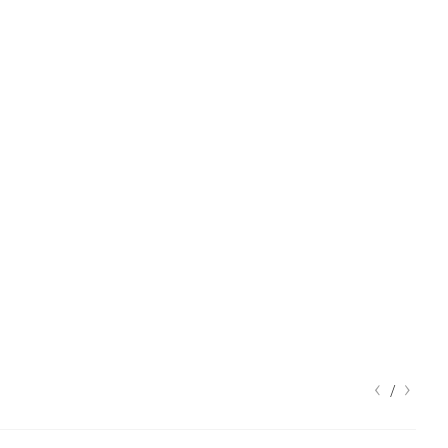
‹
›
/