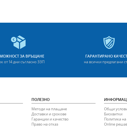
МОЖНОСТ ЗА ВРЪЩАНЕ
ГАРАНТИРАНО КАЧЕС
ок от 14 дни съгласно ЗЗП
на всички предлагани с
ПОЛЕЗНО
ИНФОРМАЦ
Методи на плащане
Общи услов
Доставки и срокове
Бисквитки
Гаранции и качество
Политика на
Право на отказ
Online реша