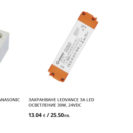
ANASONIC
ЗАХРАНВАНЕ LEDVANCE ЗА LED
АПА
ОСВЕТЛЕНИЕ 30W, 24VDC
РЕД
13.04
/ 25.50
18.
€
лв.