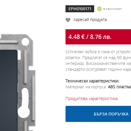
EPH0100171
в наличност
Харесай продукта
4.48 € / 8.76 лв.
Schneider Asfora e гама от устро
розетки. Предлагат се над 50 фун
интериор. Висококачествените м
стандарти осигуряват години над
Технически характеристики:
Материал на корпуса:
ABS пластм
Продуктова характеристика
БЪРЗА ПОРЪЧКА