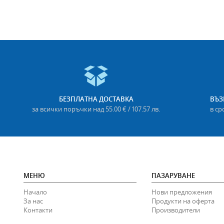
БЕЗПЛАТНА ДОСТАВКА
ВЪЗ
за всички поръчки над 55.00 € / 107.57 лв.
в ср
МЕНЮ
ПАЗАРУВАНЕ
Начало
Нови предложения
За нас
Продукти на оферта
Контакти
Производители