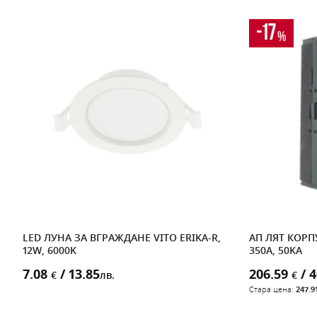
-17
%
ЮЧ
LED ЛУНА ЗА ВГРАЖДАНЕ VITO ERIKA-R,
АП ЛЯТ КОРПУ
12W, 6000K
350A, 50KA
7.08
/ 13.85
206.59
/ 4
€
лв.
€
Стара цена:
247.91