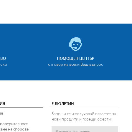
ТВО
ПОМОЩЕН ЦЕНТЪР
токи
отговор на всеки Ваш въпрос
ИЯ
Е-БЮЛЕТИН
ия
Запиши се и получавай известия за
нови продукти и горещи оферти:
 поверителност
ване на спорове