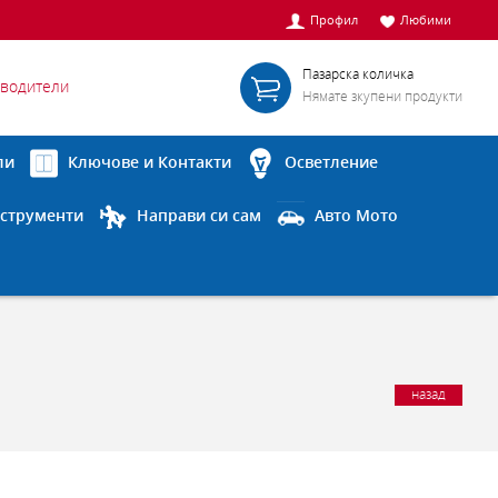
Профил
Любими
Пазарска количка
водители
Нямате зкупени продукти
ли
Ключове и Контакти
Осветление
струменти
Направи си сам
Авто Мото
назад