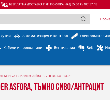
БЕЗПЛАТНА ДОСТАВКА ПРИ ПОКУПКА НАД 55.00 € / 107.57 ЛВ.
Произ
 кутии
Автоматизация и контрол
Електроматериа
Кабели и проводници
Вентилация
ВиК
Ин
 ключ СХ-1 Schneider Asfora, тъмно сиво/антрацит
er Asfora, тъмно сиво/антрацит