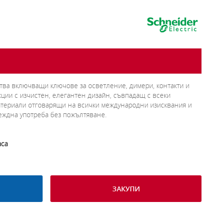
йства включващи ключове за осветление, димери, контакти и
кции с изчистен, елегантен дизайн, съвпадащ с всеки
атериали отговарящи на всички международни изисквания и
еждна употреба без пожълтяване.
аса
ЗАКУПИ