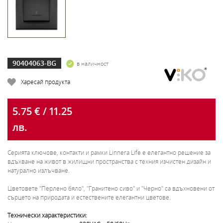
90404063-BG
в наличност
Харесай продукта
5.75 € / 11.25
лв.
Серията ключове, контакти и рамки Linnera Life е елегантно решение за
вдъхване на живот в жилищни пространства с техния изчистен дизайн и
натурално излъчване.
Цветовете "Перлено бяло", "Гранитено сиво" и "Черно" са вдъхновени от
сърцето на природата и естествените елегантни цветове.
Технически характеристики: