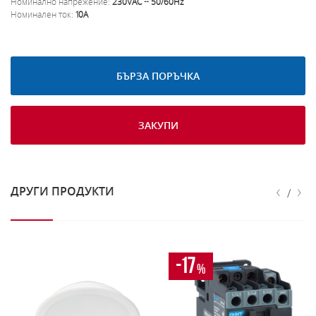
Номинално напрежение:
230VAC ~ 50/60Hz
Номинален ток:
10A
БЪРЗА ПОРЪЧКА
ЗАКУПИ
‹
›
ДРУГИ ПРОДУКТИ
/
-17
%