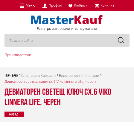
Меню
Профил
Любими
Количка
Eлектроматериали и консумативи
Производители
Начало
Ключове и Контакти
Електрически Ключове
Девиаторен светещ ключ сх.6 Viko Linnera Life, черен
Девиаторен светещ ключ сх.6 Viko
Linnera Life, черен
назад