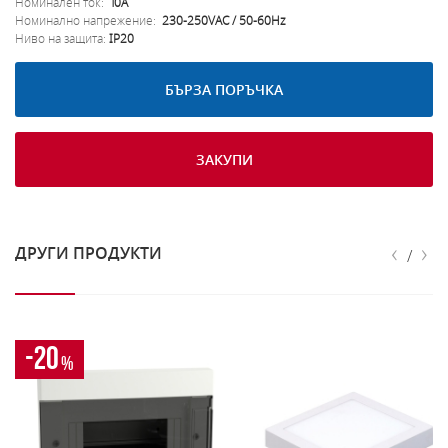
Номинален ток:
10A
Номинално напрежение:
230-250VAC / 50-60Hz
Ниво на защита:
IP20
БЪРЗА ПОРЪЧКА
ЗАКУПИ
‹
›
ДРУГИ ПРОДУКТИ
/
-20
%