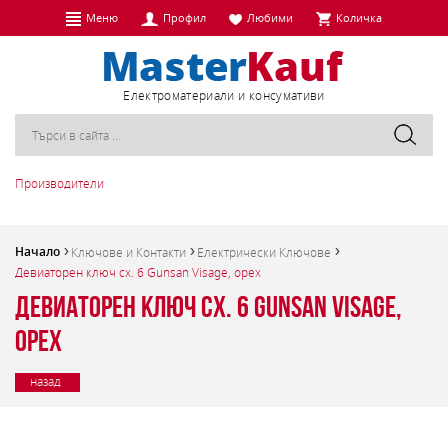
Меню
Профил
Любими
Количка
Eлектроматериали и консумативи
Производители
Начало
Ключове и Контакти
Електрически Ключове
Девиаторен ключ сх. 6 Gunsan Visage, орех
Девиаторен ключ сх. 6 Gunsan Visage,
орех
назад