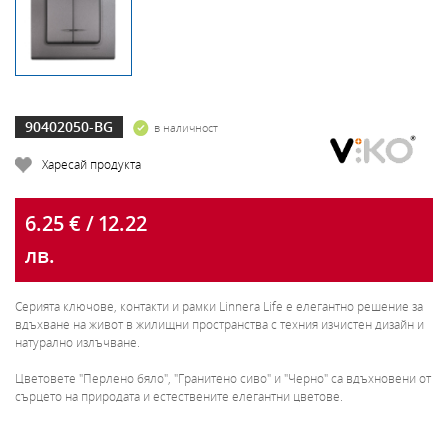
90402050-BG
в наличност
Харесай продукта
6.25 € / 12.22
лв.
Серията ключове, контакти и рамки Linnera Life е елегантно решение за
вдъхване на живот в жилищни пространства с техния изчистен дизайн и
натурално излъчване.
Цветовете "Перлено бяло", "Гранитено сиво" и "Черно" са вдъхновени от
сърцето на природата и естествените елегантни цветове.