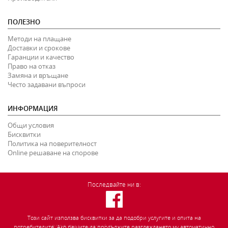
ПОЛЕЗНО
Методи на плащане
Доставки и срокове
Гаранции и качество
Право на отказ
Замяна и връщане
Често задавани въпроси
ИНФОРМАЦИЯ
Общи условия
Бисквитки
Политика на поверителност
Online решаване на спорове
Последвайте ни в:
Този сайт използва бисквитки за да подобри услугите и опита на
2026
©
MasterKauf.
Всички права запазени.
потребителите. Ако решите да продължите разглеждането му автоматично