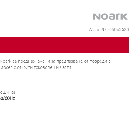
EAN: 8592765083623
Noark са предназначени за предпазване от повреди в
 досег с открити тоководещи части.
рошина)
50/60Hz