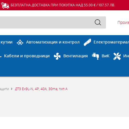
БЕЗПЛАТНА ДОСТАВКА ПРИ ПОКУПКА НАД 55.00 € / 107.57 ЛВ.
Произ
 кутии
Автоматизация и контрол
Електроматериа
Кабели и проводници
Вентилация
ВиК
Ин
ащити
ДТЗ Ex9L-N, 4P, 40A, 30ma, тип А