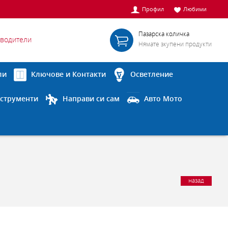
Профил
Любими
Пазарска количка
водители
Нямате зкупени продукти
ли
Ключове и Контакти
Осветление
струменти
Направи си сам
Авто Мото
назад