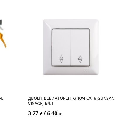
N,
ДВОЕН ДЕВИАТОРЕН КЛЮЧ СХ. 6 GUNSAN
ДЕК
VISAGE, БЯЛ
5X2
3.27
/ 6.40
14.
€
лв.