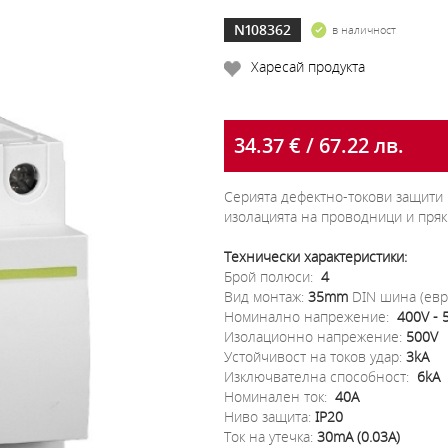
N108362
в наличност
Харесай продукта
34.37 € / 67.22 лв.
Серията дефектно-токови защити 
изолацията на проводници и пряк
Технически характеристики:
Брой полюси:
4
Вид монтаж:
35mm
DIN шина (ев
Номинално напрежение:
400V - 
Изолационно напрежение:
500V
Устойчивост на токов удар:
3kA
Изключвателна способност:
6kA
Номинален ток:
40A
Ниво защита:
IP20
Ток на утечка:
30mA (0.03A)