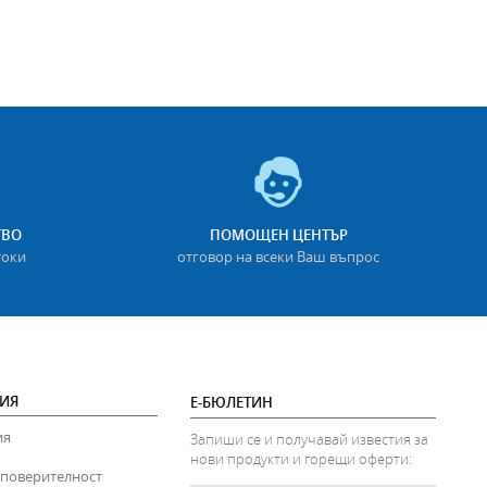
ТВО
ПОМОЩЕН ЦЕНТЪР
токи
отговор на всеки Ваш въпрос
ИЯ
Е-БЮЛЕТИН
ия
Запиши се и получавай известия за
нови продукти и горещи оферти:
 поверителност