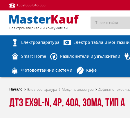
+359 888 046 565
Eлектроматериали и консумативи
Електроапаратура
Електро табла и монтажни
Smart Home
Разклонители и удължители
Фотоволтаични системи
Кафе
Начало
Електроапаратура
Модулна апаратура
Дефектно токови з
ДТЗ Ex9L-N, 4P, 40A, 30ma, тип А