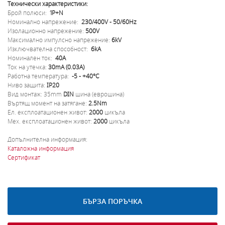
Технически характеристики:
Брой полюси:
1P+N
Номинално напрежение:
230/400V - 50/60Hz
Изолационно напрежение:
500V
Максимално импулсно напрежение:
6kV
Изключвателна способност:
6kA
Номинален ток:
40A
Ток на утечка:
30mA (0.03A)
Работна температура:
-5 - +40°C
Ниво защита:
IP20
Вид монтаж: 35mm
DIN
шина (еврошина)
Въртящ момент на затягане:
2.5Nm
Eл. експлоатационен живот:
2000
цикъла
Мех. експлоатационен живот:
2000
цикъла
Допълнителна информация:
Каталожна информация
Сертификат
БЪРЗА ПОРЪЧКА