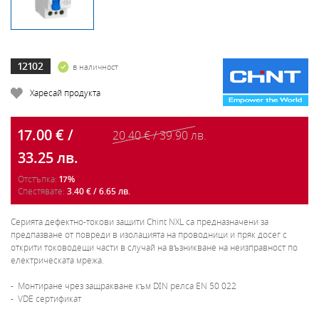
12102
в наличност
Харесай продукта
17.00 € /
20.40 € / 39.90 лв.
33.25 лв.
Отстъпка:
17%
Спестявате:
3.40 € / 6.65 лв.
Серията дефектно-токови защити Chint NXL са предназначени за
предпазване от повреди в изолацията на проводници и пряк досег с
открити тоководещи части в случай на възникване на неизправност по
електрическата мрежа.
- Монтиране чрез защракване към DIN релса EN 50 022
- VDE сертификат