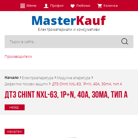
Меню
Профил
Любими
Количка
Eлектроматериали и консумативи
Производители
Начало
Електроапаратура
Модулна апаратура
Дефектно токови защити
ДТЗ Chint NXL-63, 1P+N, 40A, 30mA, тип А
ДТЗ Chint NXL-63, 1P+N, 40A, 30mA, тип А
назад
намален