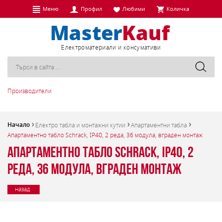
Меню
Профил
Любими
Количка
Eлектроматериали и консумативи
Производители
Начало
Електро табла и монтажни кутии
Апартаментни табла
Апартаментно табло Schrack, IP40, 2 реда, 36 модула, вграден монтаж
Апартаментно табло Schrack, IP40, 2
реда, 36 модула, вграден монтаж
назад