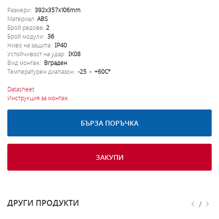
Размери:
392x357x106mm
Материал:
ABS
Брой редове:
2
Брой модули:
36
Ниво на защита:
IP40
Устойчивост на удар:
IK08
Вид монтаж:
Вграден
Температурен диапазон:
-25 - +60C°
Datasheet
Инструкция за монтаж
БЪРЗА ПОРЪЧКА
ЗАКУПИ
‹
›
ДРУГИ ПРОДУКТИ
/