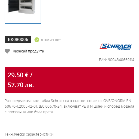
BK080006
в наличност
Харесай продукта
EAN: 9004840669114
29.50 € /
57.70 лв.
Разпределителните табла Schrack са в съответствие с с ÖVE/ÖNORM EN
60670-1:2005-12-01, IEC 60670-24, включват PE и N шини и според модела
с прозрачна или бяла врата.
Технически характеристики: