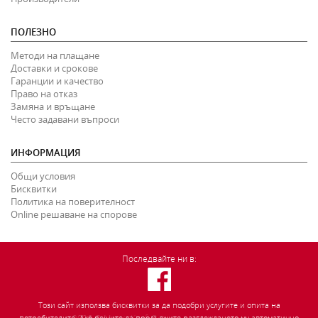
ПОЛЕЗНО
Методи на плащане
Доставки и срокове
Гаранции и качество
Право на отказ
Замяна и връщане
Често задавани въпроси
ИНФОРМАЦИЯ
Общи условия
Бисквитки
Политика на поверителност
Online решаване на спорове
Последвайте ни в:
Този сайт използва бисквитки за да подобри услугите и опита на
2026
©
MasterKauf.
Всички права запазени.
потребителите. Ако решите да продължите разглеждането му автоматично