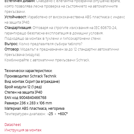
Естетичен дизайн:
Снабдено с елегантна прозрачна (опушена) врата,
която позволява лесна проверка на състоянието на автоматичните
прекъсвачи.
Устойчивост:
Изработено от висококачествена ABS пластмаса с индекс
на защита IP40.
Стандартизация:
Отговаря на строгите изисквания на IEC 60670-24,
гарантиращо безопасна експлоатация в домашни условия.
Подходящо за монтаж в тухлени и гипсокартонени стени.
Въпрос:
Колко предпазителя събира таблото?
Отговор:
Моделът е предназначен за до 12 стандартни автоматични
прекъсвача (модула).
Комбинирайте с автоматични прекъсвачи Schrack.
Технически характеристики:
Производител Schrack Technik
Вид монтаж Скрит (за вграждане)
Брой модули 12 (1 ред)
Степен на защита IP40
EAN код 9004840466768
Размери 236 x 283 x 106 mm
Материал ABS пластмаса, негорима
Температурен диапазон:
-25 - +60C°
Datasheet
Инструкция за монтаж