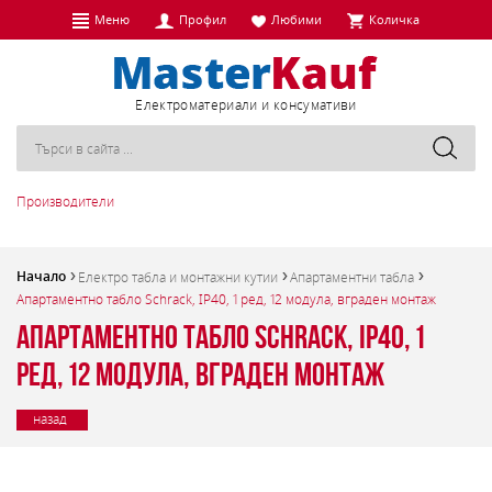
Меню
Профил
Любими
Количка
Eлектроматериали и консумативи
Производители
Начало
Електро табла и монтажни кутии
Апартаментни табла
Апартаментно табло Schrack, IP40, 1 ред, 12 модула, вграден монтаж
Апартаментно табло Schrack, IP40, 1
ред, 12 модула, вграден монтаж
назад