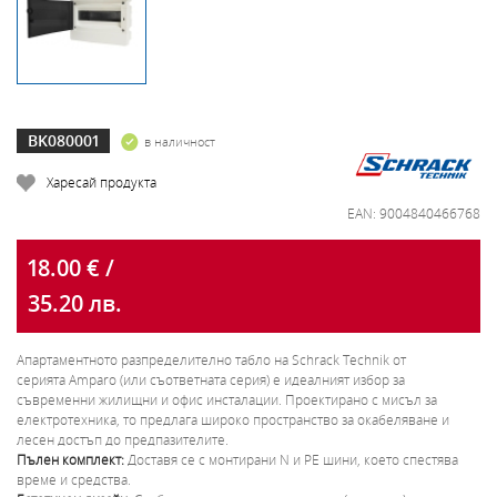
BK080001
в наличност
Харесай продукта
EAN: 9004840466768
18.00 € /
35.20 лв.
Апартаментното разпределително табло на Schrack Technik от
серията Amparo (или съответната серия) е идеалният избор за
съвременни жилищни и офис инсталации. Проектирано с мисъл за
електротехника, то предлага широко пространство за окабеляване и
лесен достъп до предпазителите.
Пълен комплект:
Доставя се с монтирани N и PE шини, което спестява
време и средства.