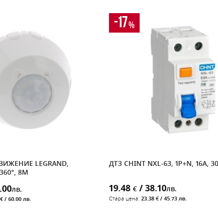
-17
%
ДВИЖЕНИЕ LEGRAND,
ДТЗ CHINT NXL-63, 1P+N, 16A, 3
360°, 8M
19.48
/ 38.10
.00
€
лв.
лв.
Стара цена:
23.38 € / 45.73 лв.
€ / 60.00 лв.