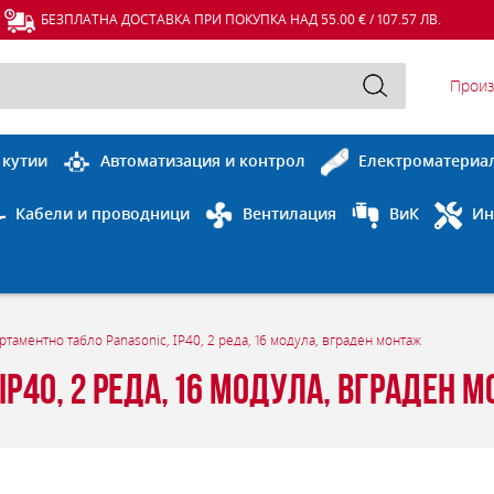
БЕЗПЛАТНА ДОСТАВКА ПРИ ПОКУПКА НАД 55.00 € / 107.57 ЛВ.
Произ
 кутии
Автоматизация и контрол
Електроматериа
Кабели и проводници
Вентилация
ВиК
Ин
ртаментно табло Panasonic, IP40, 2 реда, 16 модула, вграден монтаж
IP40, 2 реда, 16 модула, вграден 