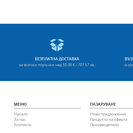
БЕЗПЛАТНА ДОСТАВКА
ВЪЗ
за всички поръчки над 55.00 € / 107.57 лв.
в ср
МЕНЮ
ПАЗАРУВАНЕ
Начало
Нови предложения
За нас
Продукти на оферта
Контакти
Производители