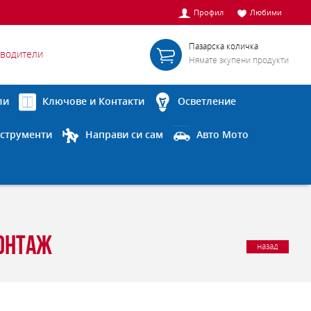
Профил
Любими
Пазарска количка
водители
Нямате зкупени продукти
ли
Ключове и Контакти
Осветление
струменти
Направи си сам
Авто Мото
монтаж
назад