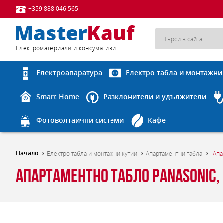
+359 888 046 565
Eлектроматериали и консумативи
Електроапаратура
Електро табла и монтажни
Smart Home
Разклонители и удължители
Фотоволтаични системи
Кафе
Начало
Електро табла и монтажни кутии
Апартаментни табла
Апа
Апартаментно табло Panasonic, 