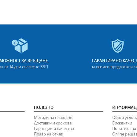
МОЖНОСТ ЗА ВРЪЩАНЕ
ГАРАНТИРАНО КАЧЕС
ок от 14 дни съгласно ЗЗП
на всички предлагани с
ПОЛЕЗНО
ИНФОРМАЦ
Методи на плащане
Общи услов
Доставки и срокове
Бисквитки
Гаранции и качество
Политика на
Право на отказ
Online реша