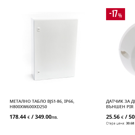
-17
%
МЕТАЛНО ТАБЛО BJS1-86, IP66,
ДАТЧИК ЗА 
H800XW600XD250
ВЪНШЕН PIR 
178.44
/ 349.00
25.56
/ 50
€
лв.
€
Стара цена:
30.68 