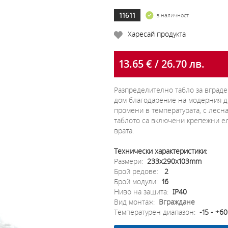
11611
в наличност
Харесай продукта
13.65 € / 26.70 лв.
Разпределително табло за вград
дом благодарение на модерния д
промени в температурата, с лесн
таблото са включени крепежни е
врата.
Технически характеристики:
Размери:
233x290x103mm
Брой редове:
2
Брой модули:
16
Ниво на защита:
IP40
Вид монтаж:
Вграждане
Температурен диапазон:
-15 - +6