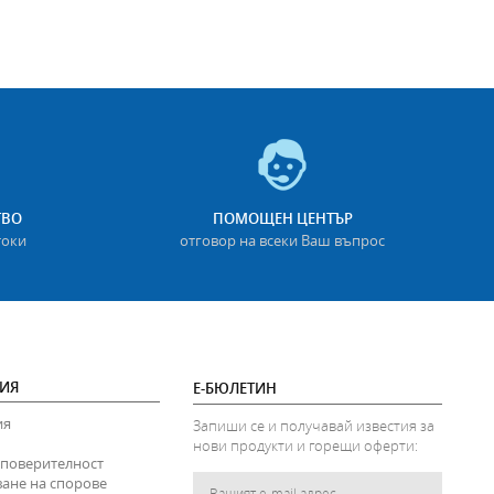
ТВО
ПОМОЩЕН ЦЕНТЪР
токи
отговор на всеки Ваш въпрос
ИЯ
Е-БЮЛЕТИН
ия
Запиши се и получавай известия за
нови продукти и горещи оферти:
 поверителност
ване на спорове