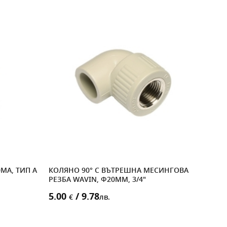
0MA, ТИП А
КОЛЯНО 90° С ВЪТРЕШНА МЕСИНГОВА
АПА
РЕЗБА WAVIN, Ф20MM, 3/4"
12T
5.00
/ 9.78
15.
€
лв.