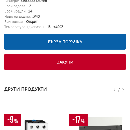
Размери:
314x344x104mm
Брой редове:
2
Брой модули:
24
Ниво на защита:
IP40
Вид монтаж:
Открит
Температурен диапазон:
-15 - +40C°
БЪРЗА ПОРЪЧКА
ЗАКУПИ
‹
›
ДРУГИ ПРОДУКТИ
/
-9
-17
%
%