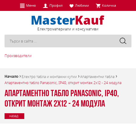
Меню
Профил
Любими
Количка
Eлектроматериали и консумативи
Производители
Начало
Електро табла и монтажни кутии
Апартаментни табла
Апартаментно табло Panasonic, IP40, открит монтаж 2х12 - 24 модула
Апартаментно табло Panasonic, IP40,
открит монтаж 2х12 - 24 модула
назад