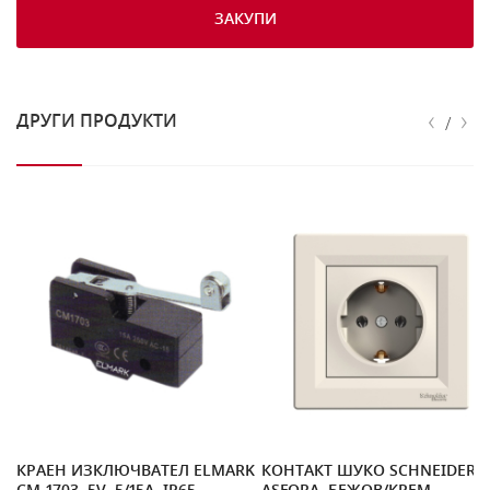
ЗАКУПИ
‹
›
ДРУГИ ПРОДУКТИ
/
КА
КРАЕН ИЗКЛЮЧВАТЕЛ ELMARK
КОНТАКТ ШУКО SCHNEIDER
В/
CM-1703, 5V, 5/15A, IP65
ASFORA, БЕЖОВ/КРЕМ