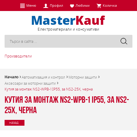
Меню
Профил
Любими
Количка
Eлектроматериали и консумативи
Производители
Начало
Автоматизация и контрол
Моторни защити
Аксесоари за моторни защити
Кутия за монтаж NS2-WPB-1 IP55, за NS2-25X, черна
Кутия за монтаж NS2-WPB-1 IP55, за NS2-
25X, черна
назад