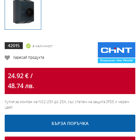
42015
в наличност
Харесай продукта
24.92 € /
48.74 лв.
Кутия за монтаж на NS2-25X до 25А, със степен на защита IP55 и черен
цвят.
БЪРЗА ПОРЪЧКА