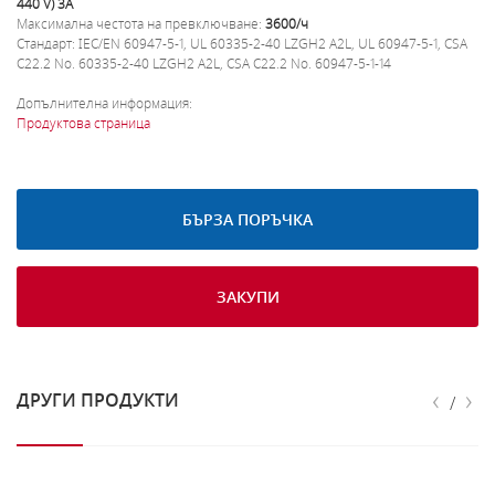
440 V) 3A
Максимална честота на превключване:
3600/ч
Стандарт: IEC/EN 60947-5-1, UL 60335-2-40 LZGH2 A2L, UL 60947-5-1, CSA
C22.2 No. 60335-2-40 LZGH2 A2L, CSA C22.2 No. 60947-5-1-14
Допълнителна информация:
Продуктова страница
БЪРЗА ПОРЪЧКА
ЗАКУПИ
‹
›
ДРУГИ ПРОДУКТИ
/