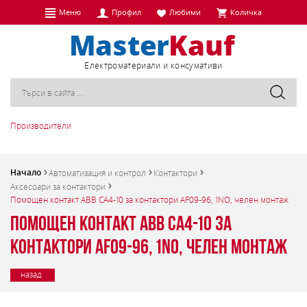
Меню
Профил
Любими
Количка
Eлектроматериали и консумативи
Производители
Начало
Автоматизация и контрол
Контактори
Аксесоари за контактори
Помощен контакт ABB CA4-10 за контактори AF09-96, 1NO, челен монтаж
Помощен контакт ABB CA4-10 за
контактори AF09-96, 1NO, челен монтаж
назад