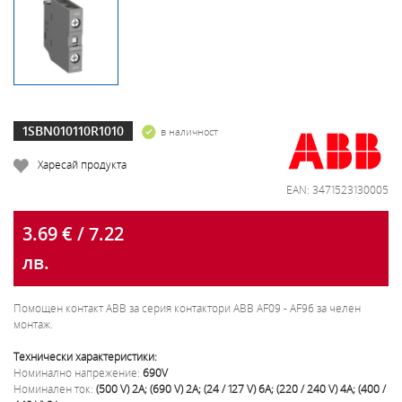
1SBN010110R1010
в наличност
Харесай продукта
EAN: 3471523130005
3.69 € / 7.22
лв.
Помощен контакт ABB за серия контактори ABB AF09 - AF96 за челен
монтаж.
Технически характеристики:
Номинално напрежение:
690V
Номинален ток:
(500 V) 2A; (690 V) 2A; (24 / 127 V) 6A; (220 / 240 V) 4A; (400 /