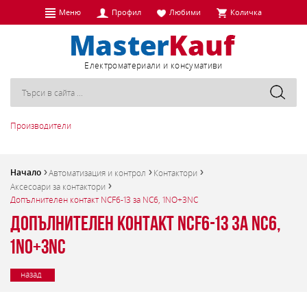
Меню
Профил
Любими
Количка
Eлектроматериали и консумативи
Производители
Начало
Автоматизация и контрол
Контактори
Аксесоари за контактори
Допълнителен контакт NCF6-13 за NC6, 1NO+3NC
Допълнителен контакт NCF6-13 за NC6,
1NO+3NC
назад