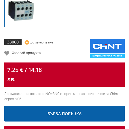
33060
до изчерпване
Харесай продукта
7.25 € / 14.18
лв.
Допълнителни контакти 1NO+3NC с горен монтаж, подходящи за Chint
серия NC6.
БЪРЗА ПОРЪЧКА