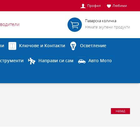
Профил
Любими
Пазарска количка
водители
Нямате зкупени продукти
ли
Ключове и Контакти
Осветление
струменти
Направи си сам
Авто Мото
назад