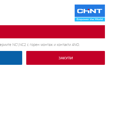
сериите NC1,NC2 с горен монтаж и контакти 4NO.
ЗАКУПИ