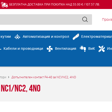
БЕЗПЛАТНА ДОСТАВКА ПРИ ПОКУПКА НАД 55.00 € / 107.57 ЛВ.
Произ
 кутии
Автоматизация и контрол
Електроматериа
Кабели и проводници
Вентилация
ВиК
Ин
ктори
Допълнителен контакт F4-40 за NC1/NC2, 4NO
NC1/NC2, 4NO