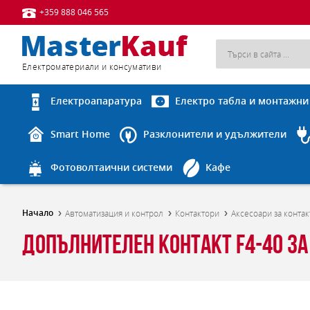
+359 888 046 565
Eлектроматериали и консумативи
Електроапаратура
Електро табла и монтажни
Smart Home
Разклонители и удължители
Фотоволтаични системи
Кафе
Начало
Автоматизация и контрол
Контактори
Аксесоари за конта
Допълнителен контакт F4-40 за 