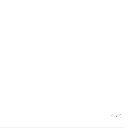
‹
›
/