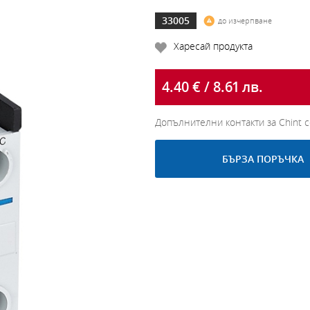
33005
до изчерпване
Харесай продукта
4.40 € / 8.61 лв.
Допълнителни контакти за Chint 
БЪРЗА ПОРЪЧКА