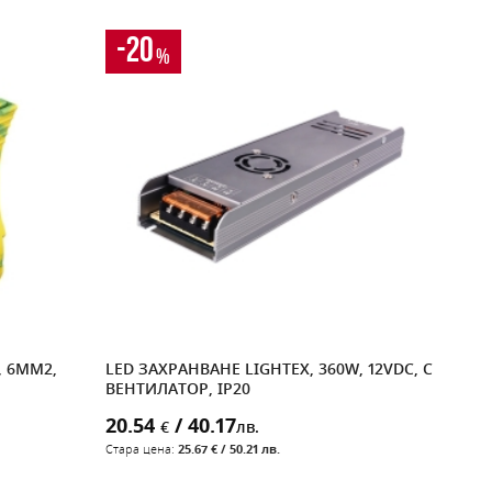
-20
%
, 6MM2,
LED ЗАХРАНВАНЕ LIGHTEX, 360W, 12VDC, С
ГУМ
ВЕНТИЛАТОР, IP20
ГНЕ
IP44
20.54
/ 40.17
€
лв.
2.9
Стара цена:
25.67 € / 50.21 лв.