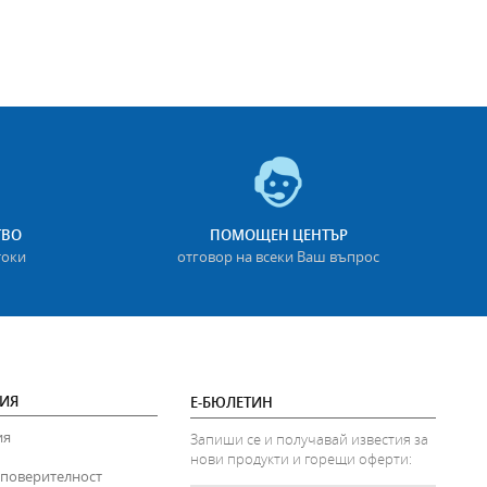
ТВО
ПОМОЩЕН ЦЕНТЪР
токи
отговор на всеки Ваш въпрос
ИЯ
Е-БЮЛЕТИН
ия
Запиши се и получавай известия за
нови продукти и горещи оферти:
 поверителност