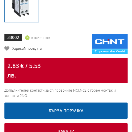
33002
в наличност
Харесай продукта
2.83 € / 5.53
лв.
Допълнителни контакти за Chint сериите NC1,NC2 с горен монтаж и
контакти 2NO.
БЪРЗА ПОРЪЧКА
ЗАКУПИ