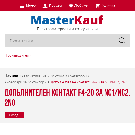
Меню
Профил
Любими
Количка
Eлектроматериали и консумативи
Производители
Начало
Автоматизация и контрол
Контактори
Аксесоари за контактори
Допълнителен контакт F4-20 за NC1/NC2, 2NO
Допълнителен контакт F4-20 за NC1/NC2,
2NO
назад