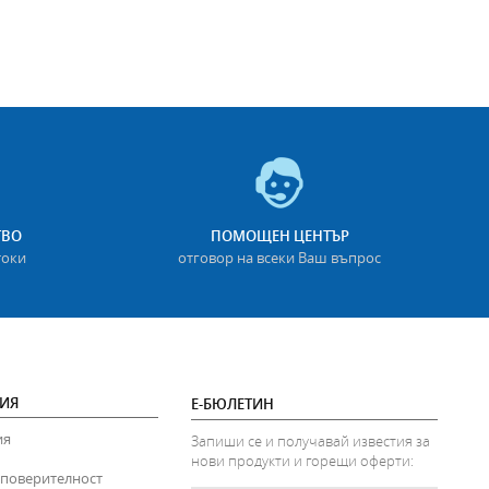
ТВО
ПОМОЩЕН ЦЕНТЪР
токи
отговор на всеки Ваш въпрос
ИЯ
Е-БЮЛЕТИН
ия
Запиши се и получавай известия за
нови продукти и горещи оферти:
 поверителност