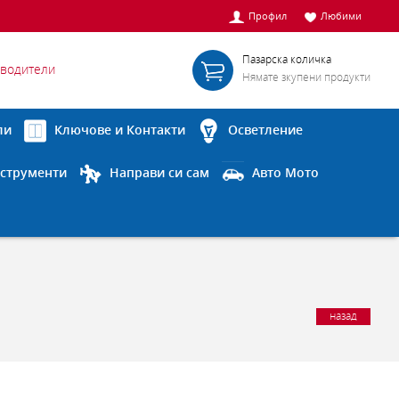
Профил
Любими
Пазарска количка
водители
Нямате зкупени продукти
ли
Ключове и Контакти
Осветление
струменти
Направи си сам
Авто Мото
назад