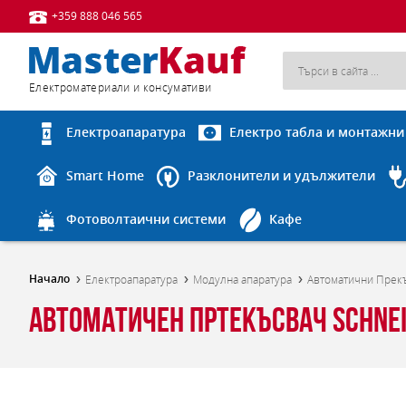
+359 888 046 565
Eлектроматериали и консумативи
Електроапаратура
Електро табла и монтажни
Smart Home
Разклонители и удължители
Фотоволтаични системи
Кафе
Начало
Електроапаратура
Модулна апаратура
Автоматични Прек
Автоматичен пртекъсвач Schneid