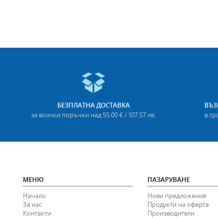
БЕЗПЛАТНА ДОСТАВКА
ВЪЗ
за всички поръчки над 55.00 € / 107.57 лв.
в ср
МЕНЮ
ПАЗАРУВАНЕ
Начало
Нови предложения
За нас
Продукти на оферта
Контакти
Производители