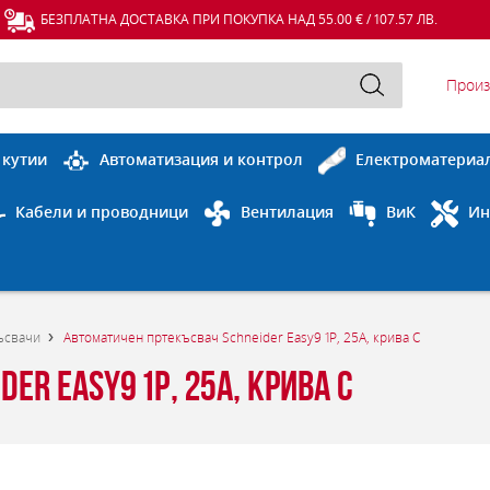
БЕЗПЛАТНА ДОСТАВКА ПРИ ПОКУПКА НАД 55.00 € / 107.57 ЛВ.
Произ
 кутии
Автоматизация и контрол
Електроматериа
Кабели и проводници
Вентилация
ВиК
Ин
ъсвачи
Автоматичен пртекъсвач Schneider Easy9 1P, 25A, крива C
er Easy9 1P, 25A, крива C