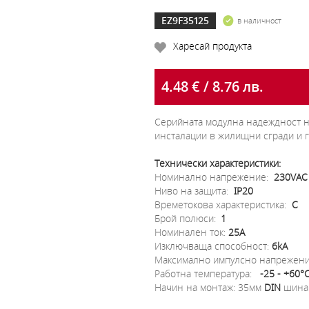
EZ9F35125
в наличност
Харесай продукта
4.48 € / 8.76 лв.
Серийната модулна надеждност на
инсталации в жилищни сгради и г
Технически характеристики:
Номинално напрежение:
230VAC
Ниво на защита:
IP20
Времетокова характеристика:
C
Брой полюси:
1
Номинален ток:
25A
Изключваща способност:
6kA
Максимално импулсно напрежен
Работна температура:
-25 - +60°
Начин на монтаж: 35мм
DIN
шина 