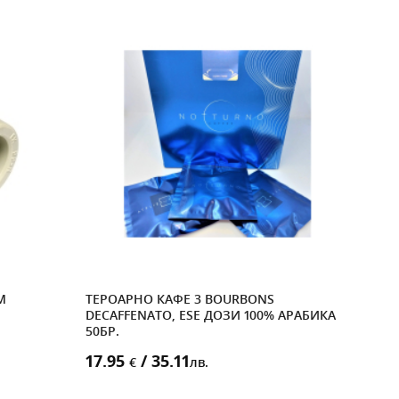
M
ТЕРОАРНО КАФЕ 3 BOURBONS
СФЕ
DECAFFENATO, ESE ДОЗИ 100% АРАБИКА
Ф25X
50БР.
3.9
17.95
/ 35.11
€
лв.