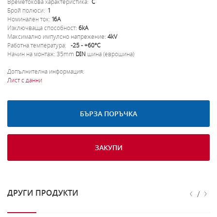
Времетокова характеристика:
C
Брой полюси:
1
Номинален ток:
16A
Изключваща способност:
6kA
Максимално импулсно напрежение:
4kV
Работна температура:
-25 - +60°C
Начин на монтаж: 35mm
DIN
шина (еврошина)
Допълнителна информация:
Лист с данни
БЪРЗА ПОРЪЧКА
ЗАКУПИ
‹
›
ДРУГИ ПРОДУКТИ
/