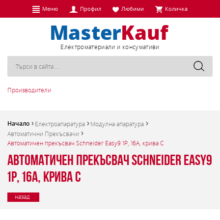
Меню
Профил
Любими
Количка
Eлектроматериали и консумативи
Производители
Начало
Електроапаратура
Модулна апаратура
Автоматични Прекъсвачи
Автоматичен прекъсвач Schneider Easy9 1P, 16A, крива C
Автоматичен прекъсвач Schneider Easy9
1P, 16A, крива C
назад