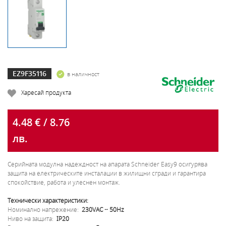
EZ9F35116
в наличност
Харесай продукта
4.48 € / 8.76
лв.
Серийната модулна надеждност на апарата Schneider Easy9 осигурява
защита на електрическите инсталации в жилищни сгради и гарантира
спокойствие, работа и улеснен монтаж.
Технически характеристики:
Номинално напрежение:
230VAC ~ 50Hz
Ниво на защита:
IP20