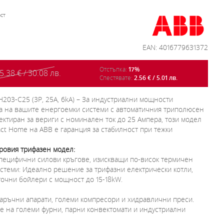
ст
EAN: 4016779631372
Отстъпка:
17%
5.38 € / 30.08 лв.
Спестявате:
2.56 € / 5.01 лв.
203-C25 (3P, 25A, 6kA) – За индустриални мощности
а на вашите енергоемки системи с автоматичния триполюсен
ктиран за вериги с номинален ток до 25 Ампера, този модел
t Home на ABB е гаранция за стабилност при тежки
ровия трифазен модел:
специфични силови кръгове, изискващи по-висок термичен
стеми: Идеално решение за трифазни електрически котли,
очни бойлери с мощност до 15-18kW.
аръчни апарати, големи компресори и хидравлични преси.
е на големи фурни, парни конвектомати и индустриални