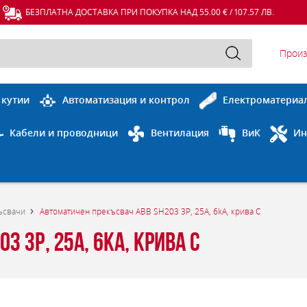
БЕЗПЛАТНА ДОСТАВКА ПРИ ПОКУПКА НАД 55.00 € / 107.57 ЛВ.
Произ
 кутии
Автоматизация и контрол
Електроматериа
Кабели и проводници
Вентилация
ВиК
Ин
ъсвачи
Автоматичен прекъсвач ABB SH203 3P, 25A, 6kA, крива C
 3P, 25A, 6kA, крива C