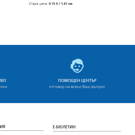
5.0
Стара цена:
0.75 € / 1.47 лв.
Стара
ТВО
ПОМОЩЕН ЦЕНТЪР
токи
отговор на всеки Ваш въпрос
ИЯ
Е-БЮЛЕТИН