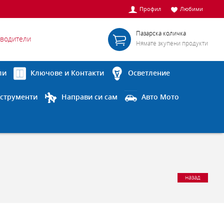
Профил
Любими
Пазарска количка
водители
Нямате зкупени продукти
ли
Ключове и Контакти
Осветление
струменти
Направи си сам
Авто Мото
назад