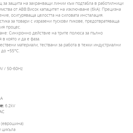
щ за защита на захранващи линии към подтабла в работилници
имства от ABB:Висок капацитет на изключване (6kA): Прецизна
ение, осигуряваща целостта на силовата инсталация.
стика за товари с изразени пускови пикове, предотвратяваща
ия процес.
не: Синхронно действие на трите полюса за пълно
в която и да е фаза.
ствени материали, тествани за работа в тежки индустриални
 до +55°C.
V / 50-60Hz
kA
е:
6.2kV
 AC
 (еврошина)
0 цикъла