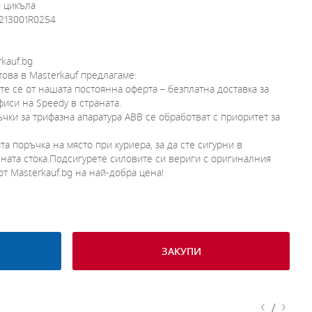
 цикъла
13001R0254
kauf.bg
ова в Masterkauf предлагаме:
е се от нашата постоянна оферта – безплатна доставка за
иси на Speedy в страната.
чки за трифазна апаратура ABB се обработват с приоритет за
а поръчка на място при куриера, за да сте сигурни в
ната стока.Подсигурете силовите си вериги с оригиналния
т Masterkauf.bg на най-добра цена!
ЗАКУПИ
‹
›
/