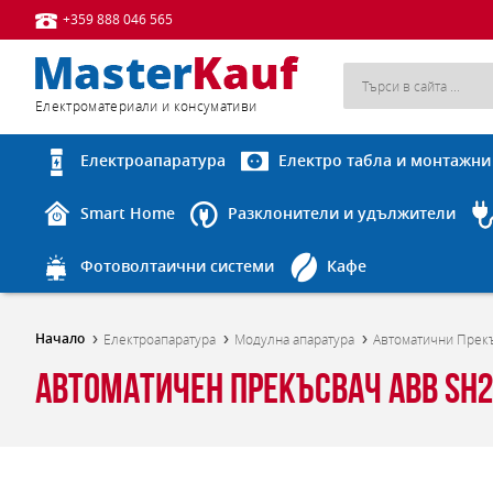
+359 888 046 565
Eлектроматериали и консумативи
Електроапаратура
Електро табла и монтажни
Smart Home
Разклонители и удължители
Фотоволтаични системи
Кафе
Начало
Електроапаратура
Модулна апаратура
Автоматични Прек
Автоматичен прекъсвач ABB SH203