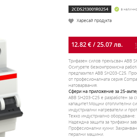
2CDS213001R0254
в налично
Харесай продукта
12.82 € / 25.07 лв.
1
Трифазен силов прекъсвач ABB SH
Осигурете безкомпромисна работ
предпазител ABB SH203-C25. Прое
от професионалната серия Compac
натоварвания.
Сфери на приложение за 25-ампе
ABB SH203-C25 е разработен за 
капацитет:Мощни отоплителни си
индустриални нагреватели и прот
Тежко индустриално оборудване:
Надеждна защита за трифазни зав
Професионални кухни: Захранван
перални машини.