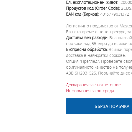
Ел. експлотационен живот:
20000
Продуктов код (Order Code):
2CDS2
EAN код (Баркод):
4016779631372
Логистично предимство от Master
Вашето време е ценен ресурс, зат
Доставка без разходи:
Възползвайт
поръчки над 55 евро до всички оф
Експресна обработка:
Всички поръ
доставка в най-кратки срокове.
Опция "Преглед": Проверете своят
оригиналното качество на получе
ABB SH203-C25. Поръчайте днес о
Декларация за съответствие
Информация за ок. среда
БЪРЗА ПОРЪЧКА