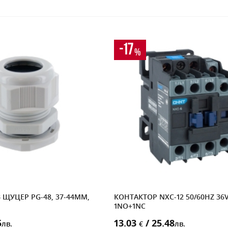
-17
%
ЩУЦЕР PG-48, 37-44MM,
КОНТАКТОР NXC-12 50/60HZ 36V
1NO+1NC
5
13.03
/ 25.48
лв.
€
лв.