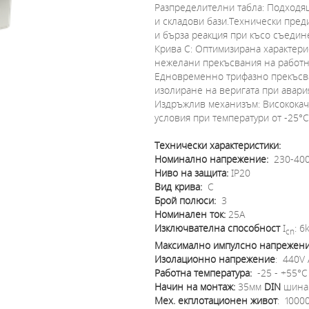
Разпределителни табла: Подходя
и складови бази.Технически пред
и бърза реакция при късо съедин
Крива C: Оптимизирана характери
нежелани прекъсвания на работн
Едновременно трифазно прекъсва
изолиране на веригата при авария 
Издръжлив механизъм: Висококаче
условия при температури от -25°C
Технически характеристики:
Номинално напрежение:
230-400
Ниво на защита:
IP20
Вид крива:
C
Брой полюси:
3
Номинален ток:
25A
Изключвателна способност
I
: 6
cn
Максимално импулсно напрежени
Изолационно напрежение
: 440V
Работна температура:
-25 - +55°C
Начин на монтаж:
35мм
DIN
шина
Мех. екплотационен живот
: 1000