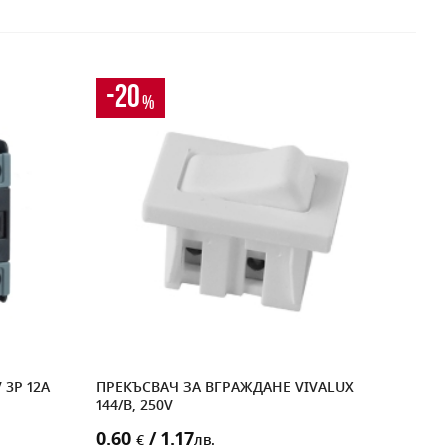
-20
-1
%
 3P 12A
ПРЕКЪСВАЧ ЗА ВГРАЖДАНЕ VIVALUX
МЕХ
144/B, 250V
ЗАЩ
КРЕ
0.60
/ 1.17
€
лв.