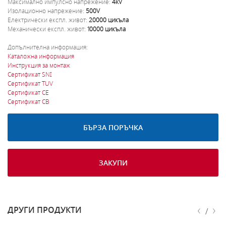
Максимално импулсно напрежение:
4kV
Изолационно напрежение:
500V
Електрически експл. живот:
20000 цикъла
Механически експл. живот:
10000 цикъла
Допълнителна информация:
Каталожна информация
Инструкция за монтаж
Сертификат SNI
Сертификат TUV
Сертификат CE
Сертификат CB
БЪРЗА ПОРЪЧКА
ЗАКУПИ
‹
›
ДРУГИ ПРОДУКТИ
/