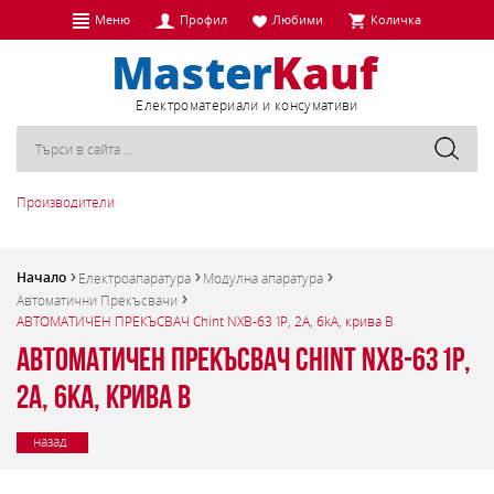
Меню
Профил
Любими
Количка
Eлектроматериали и консумативи
Производители
Начало
Електроапаратура
Модулна апаратура
Автоматични Прекъсвачи
АВТОМАТИЧЕН ПРЕКЪСВАЧ Chint NXB-63 1P, 2A, 6kA, крива B
АВТОМАТИЧЕН ПРЕКЪСВАЧ Chint NXB-63 1P,
2A, 6kA, крива B
назад