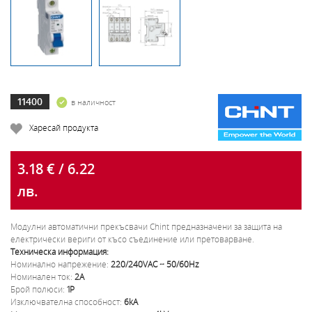
11400
в наличност
Харесай продукта
3.18 € / 6.22
лв.
Модулни автоматични прекъсвачи Chint предназначени за защита на
електрически вериги от късо съединение или претоварване.
Техническа информация:
Номинално напрежение:
220/240VAC ~ 50/60Hz
Номинален ток:
2A
Брой полюси:
1P
Изключвателна способност:
6kA